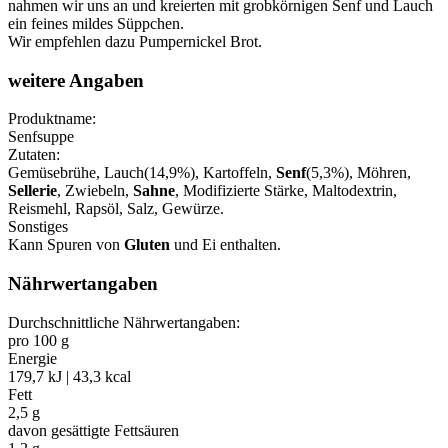
nahmen wir uns an und kreierten mit grobkörnigen Senf und Lauch
ein feines mildes Süppchen.
Wir empfehlen dazu Pumpernickel Brot.
weitere Angaben
Produktname:
Senfsuppe
Zutaten:
Gemüsebrühe, Lauch(14,9%), Kartoffeln,
Senf
(5,3%), Möhren,
Sellerie
, Zwiebeln,
Sahne
, Modifizierte Stärke, Maltodextrin,
Reismehl, Rapsöl, Salz, Gewürze.
Sonstiges
Kann Spuren von
Gluten
und Ei enthalten.
Nährwertangaben
Durchschnittliche Nährwertangaben:
pro 100 g
Energie
179,7 kJ | 43,3 kcal
Fett
2,5 g
davon gesättigte Fettsäuren