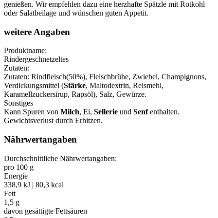
genießen. Wir empfehlen dazu eine herzhafte Spätzle mit Rotkohl
oder Salatbeilage und wünschen guten Appetit.
weitere Angaben
Produktname:
Rindergeschnetzeltes
Zutaten:
Zutaten: Rindfleisch(50%), Fleischbrühe, Zwiebel, Champignons,
Verdickungsmittel (
Stärke
, Maltodextrin, Reismehl,
Karamellzuckersirup, Rapsöl), Salz, Gewürze.
Sonstiges
Kann Spuren von
Milch
, Ei,
Sellerie
und
Senf
enthalten.
Gewichtsverlust durch Erhitzen.
Nährwertangaben
Durchschnittliche Nährwertangaben:
pro 100 g
Energie
338,9 kJ | 80,3 kcal
Fett
1,5 g
davon gesättigte Fettsäuren